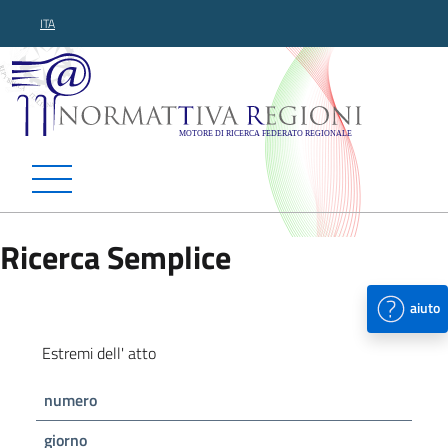
ITA
Normattiva Regioni - Motor
Ricerca Semplice
aiuto
Estremi dell' atto
numero
giorno