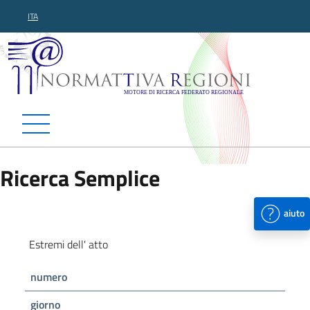
ITA
Normattiva Regioni - Motor
Ricerca Semplice
aiuto
Estremi dell' atto
numero
giorno