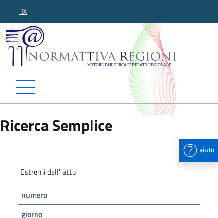
ITA
Normattiva Regioni - Motor
Ricerca Semplice
aiuto
Estremi dell' atto
numero
giorno