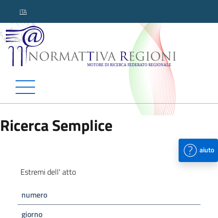
ITA
Normattiva Regioni - Motor
Ricerca Semplice
aiuto
Estremi dell' atto
numero
giorno