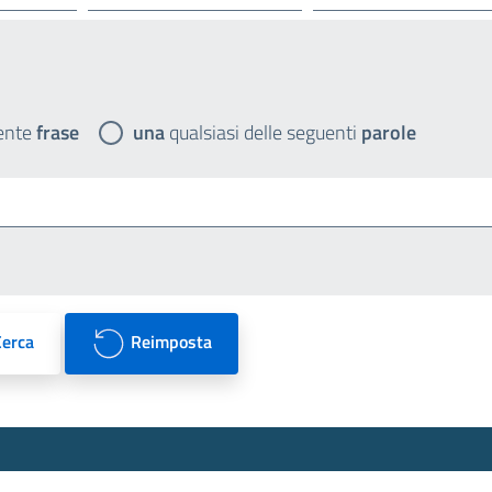
ente
frase
una
qualsiasi delle seguenti
parole
Cerca
Reimposta