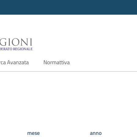
i - Motore di ricerca f
rca Avanzata
Normattiva
mese
anno