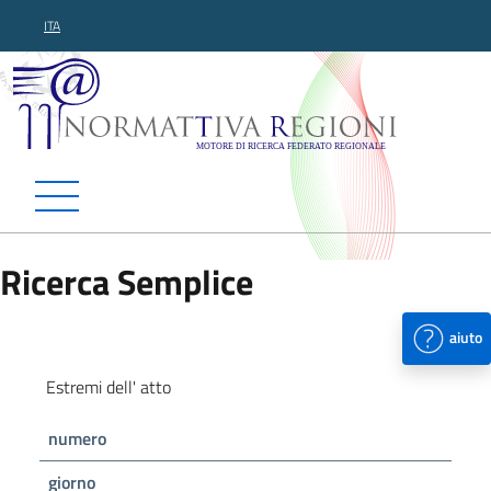
ITA
Normattiva Regioni - Motor
Ricerca Semplice
aiuto
Estremi dell' atto
numero
giorno