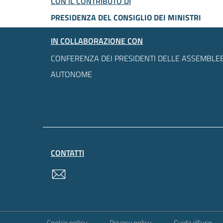
CON IL CONTRIBUTO DI
PRESIDENZA DEL CONSIGLIO DEI MINISTRI
IN COLLABORAZIONE CON
CONFERENZA DEI PRESIDENTI DELLE ASSEMBLEE
AUTONOME
CONTATTI
contatti
Sezione Link Utili
Cookie policy
Privacy policy
Guida all'uso