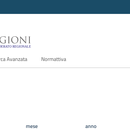
i - Motore di ricerca f
rca Avanzata
Normattiva
mese
anno