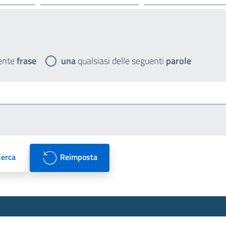
ente
frase
una
qualsiasi delle seguenti
parole
Cerca
Reimposta