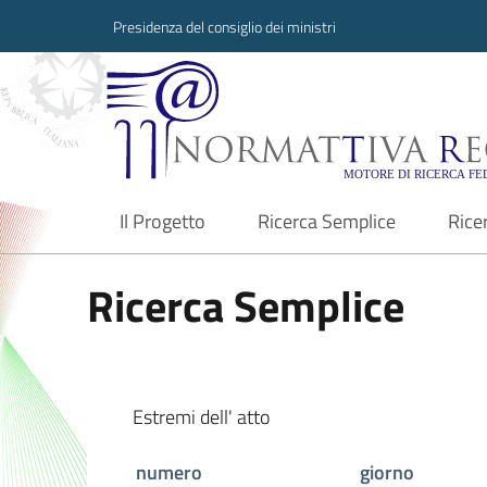
Presidenza del consiglio dei ministri
Normattiva Region
Il Progetto
Ricerca Semplice
Rice
current
Ricerca Semplice
Estremi dell' atto
numero
giorno