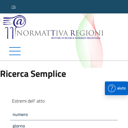
ITA
Normattiva Regioni - Motor
Ricerca Semplice
aiuto
Estremi dell' atto
numero
giorno