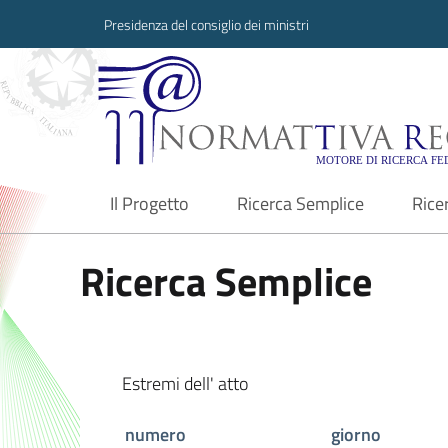
Presidenza del consiglio dei ministri
Normattiva Region
Il Progetto
Ricerca Semplice
Rice
current
Ricerca Semplice
Estremi dell' atto
numero
giorno