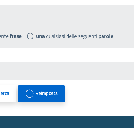
ente
frase
una
qualsiasi delle seguenti
parole
Cerca
Reimposta