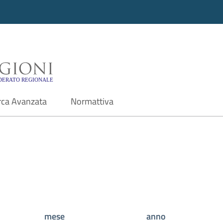
i - Motore di ricerca f
rca Avanzata
Normattiva
mese
anno