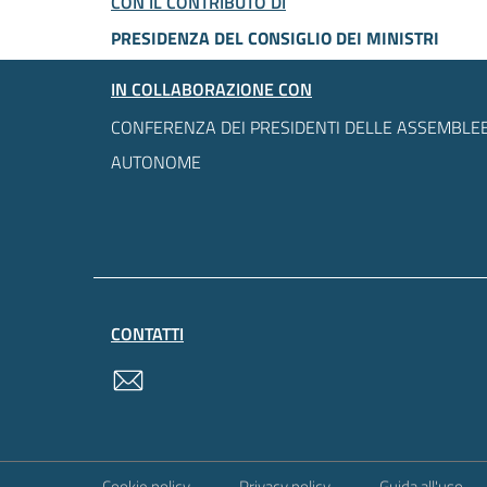
CON IL CONTRIBUTO DI
PRESIDENZA DEL CONSIGLIO DEI MINISTRI
IN COLLABORAZIONE CON
CONFERENZA DEI PRESIDENTI DELLE ASSEMBLEE
AUTONOME
CONTATTI
contatti
Sezione Link Utili
Cookie policy
Privacy policy
Guida all'uso