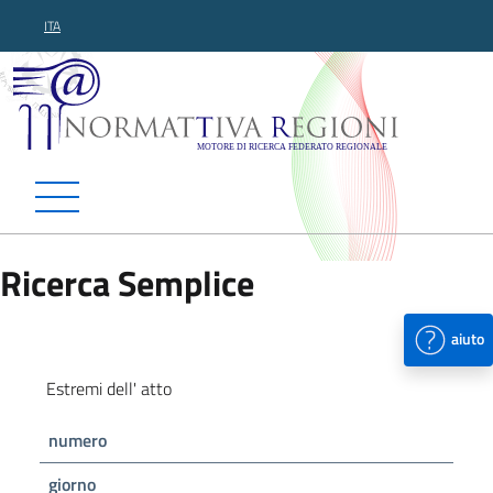
ITA
Normattiva Regioni - Motor
Ricerca Semplice
aiuto
Estremi dell' atto
numero
giorno