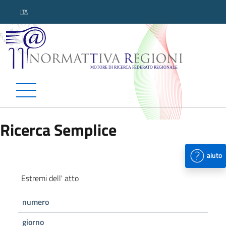
ITA
Normattiva Regioni - Motor
Ricerca Semplice
aiuto
Estremi dell' atto
numero
giorno