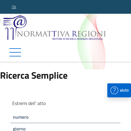
ITA
Normattiva Regioni - Motor
Ricerca Semplice
aiuto
Estremi dell' atto
numero
giorno