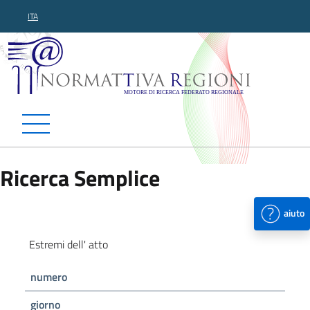
ITA
Normattiva Regioni - Motor
Ricerca Semplice
aiuto
Estremi dell' atto
numero
giorno