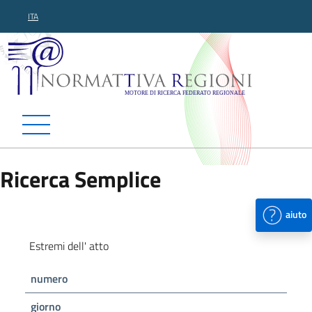
ITA
Normattiva Regioni - Motor
Ricerca Semplice
aiuto
Estremi dell' atto
numero
giorno