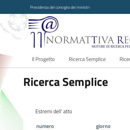
Presidenza del consiglio dei ministri
Normattiva Region
Il Progetto
Ricerca Semplice
Rice
current
Ricerca Semplice
Estremi dell' atto
numero
giorno