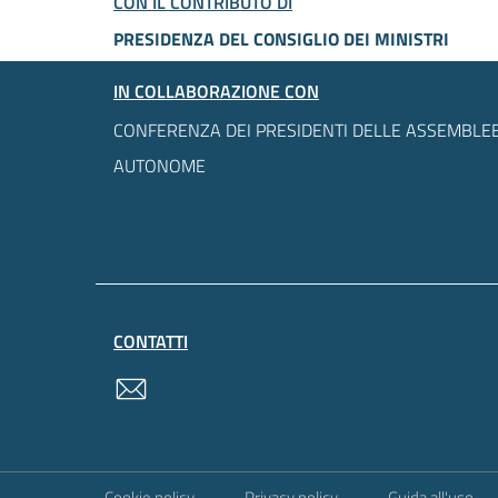
CON IL CONTRIBUTO DI
PRESIDENZA DEL CONSIGLIO DEI MINISTRI
IN COLLABORAZIONE CON
CONFERENZA DEI PRESIDENTI DELLE ASSEMBLEE
AUTONOME
CONTATTI
contatti
Sezione Link Utili
Cookie policy
Privacy policy
Guida all'uso