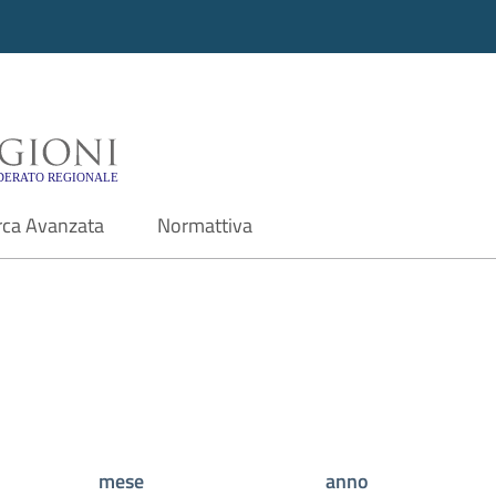
i - Motore di ricerca f
rca Avanzata
Normattiva
mese
anno