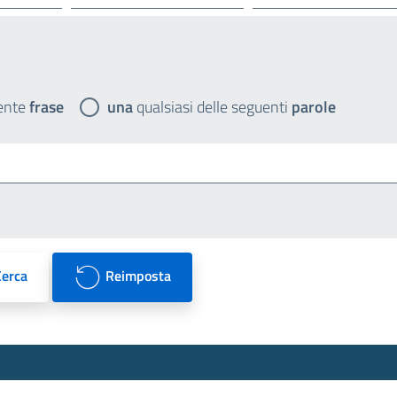
ente
frase
una
qualsiasi delle seguenti
parole
Cerca
Reimposta