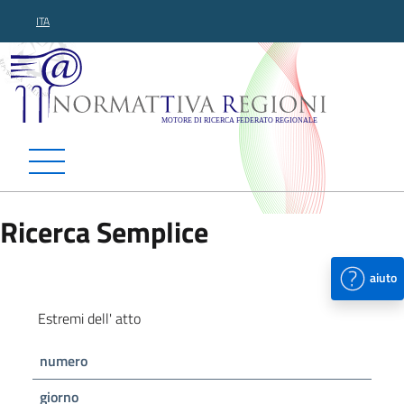
ITA
Normattiva Regioni - Motor
Ricerca Semplice
aiuto
Estremi dell' atto
numero
giorno