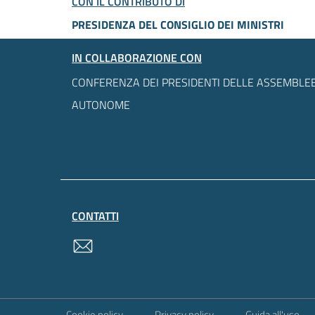
CON IL CONTRIBUTO DI
PRESIDENZA DEL CONSIGLIO DEI MINISTRI
IN COLLABORAZIONE CON
CONFERENZA DEI PRESIDENTI DELLE ASSEMBLEE
AUTONOME
CONTATTI
contatti
Sezione Link Utili
Cookie policy
Privacy policy
Guida all'uso