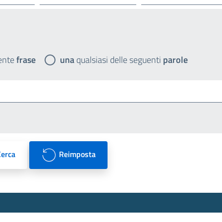
ente
frase
una
qualsiasi delle seguenti
parole
Cerca
Reimposta