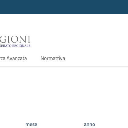
i - Motore di ricerca f
rca Avanzata
Normattiva
mese
anno