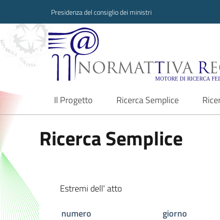
Presidenza del consiglio dei ministri
Normattiva Region
Il Progetto
Ricerca Semplice
Rice
current
Ricerca Semplice
Estremi dell' atto
numero
giorno