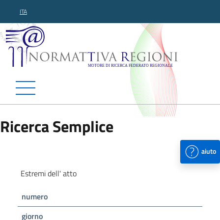
ITA
Normattiva Regioni - Motor
Ricerca Semplice
aiuto
Estremi dell' atto
numero
giorno