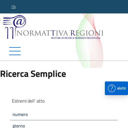
ITA
Normattiva Regioni - Motor
Ricerca Semplice
aiuto
Estremi dell' atto
numero
giorno