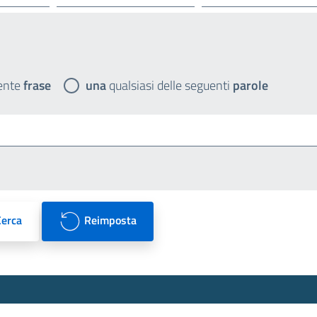
ente
frase
una
qualsiasi delle seguenti
parole
Cerca
Reimposta