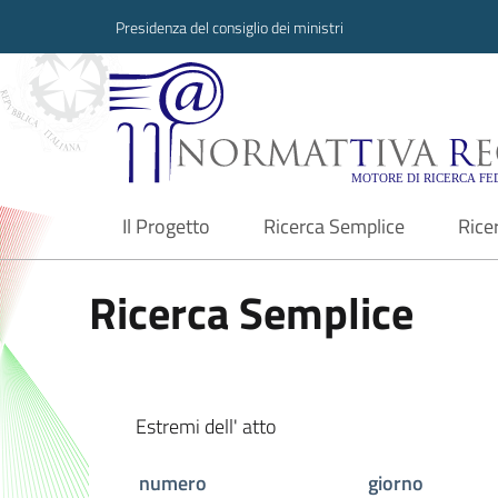
Presidenza del consiglio dei ministri
Normattiva Region
Il Progetto
Ricerca Semplice
Rice
current
Ricerca Semplice
Estremi dell' atto
numero
giorno