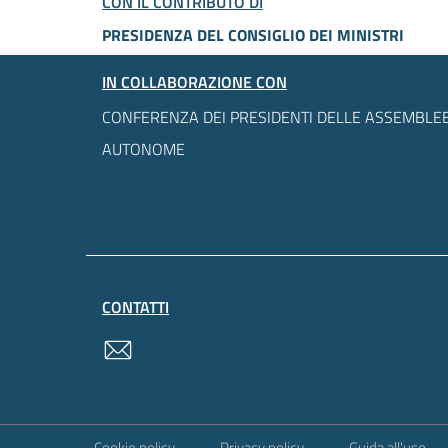
CON IL CONTRIBUTO DI
PRESIDENZA DEL CONSIGLIO DEI MINISTRI
IN COLLABORAZIONE CON
CONFERENZA DEI PRESIDENTI DELLE ASSEMBLEE
AUTONOME
CONTATTI
contatti
Sezione Link Utili
Cookie policy
Privacy policy
Guida all'uso