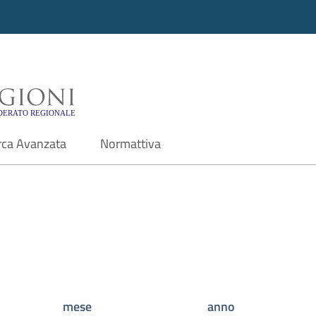
i - Motore di ricerca f
rca Avanzata
Normattiva
mese
anno