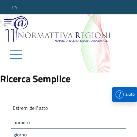
ITA
Normattiva Regioni - Motor
Ricerca Semplice
aiuto
Estremi dell' atto
numero
giorno