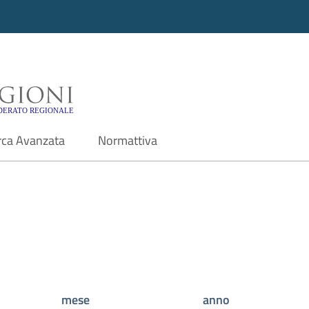
i - Motore di ricerca f
rca Avanzata
Normattiva
mese
anno