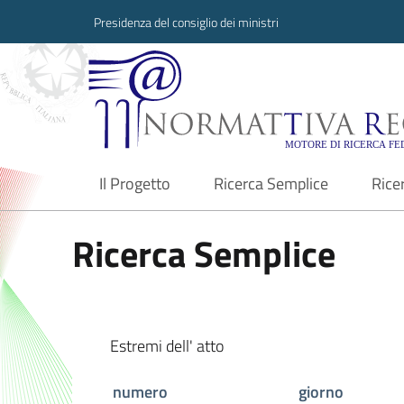
Presidenza del consiglio dei ministri
Normattiva Region
Il Progetto
Ricerca Semplice
Rice
current
Ricerca Semplice
Estremi dell' atto
numero
giorno