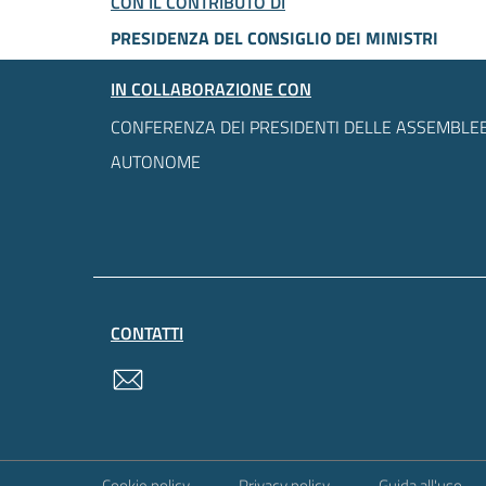
CON IL CONTRIBUTO DI
PRESIDENZA DEL CONSIGLIO DEI MINISTRI
IN COLLABORAZIONE CON
CONFERENZA DEI PRESIDENTI DELLE ASSEMBLEE
AUTONOME
CONTATTI
contatti
Sezione Link Utili
Cookie policy
Privacy policy
Guida all'uso