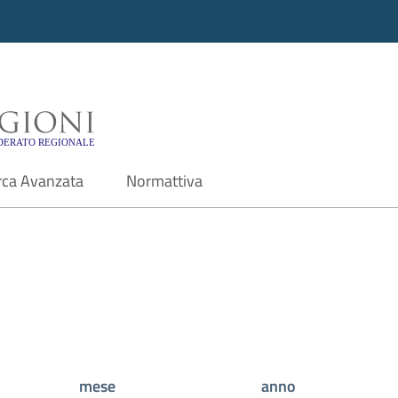
i - Motore di ricerca f
rca Avanzata
Normattiva
mese
anno