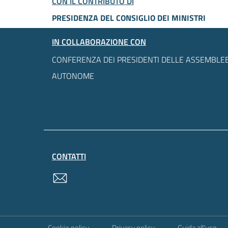
CON IL CONTRIBUTO DI
PRESIDENZA DEL CONSIGLIO DEI MINISTRI
IN COLLABORAZIONE CON
CONFERENZA DEI PRESIDENTI DELLE ASSEMBLEE
AUTONOME
CONTATTI
contatti
Sezione Link Utili
Cookie policy
Privacy policy
Guida all'uso