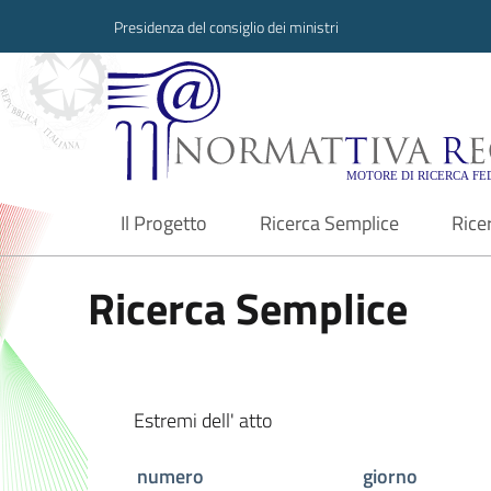
Presidenza del consiglio dei ministri
Normattiva Region
Il Progetto
Ricerca Semplice
Rice
current
Ricerca Semplice
Estremi dell' atto
numero
giorno