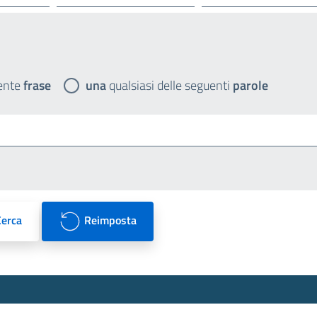
ente
frase
una
qualsiasi delle seguenti
parole
Cerca
Reimposta