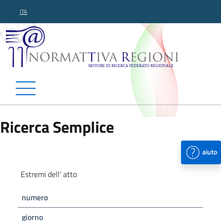
ITA
Normattiva Regioni - Motor
Ricerca Semplice
aiuto
Estremi dell' atto
numero
giorno