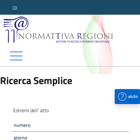
ITA
Normattiva Regioni - Motor
Ricerca Semplice
aiuto
Estremi dell' atto
numero
giorno