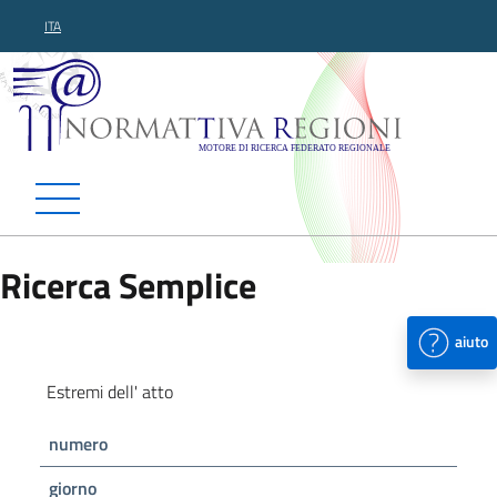
ITA
Normattiva Regioni - Motor
Ricerca Semplice
aiuto
Estremi dell' atto
numero
giorno