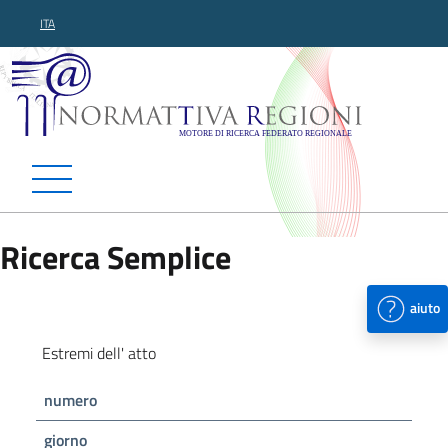
ITA
Normattiva Regioni - Motor
Ricerca Semplice
aiuto
Estremi dell' atto
numero
giorno