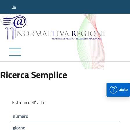
ITA
Normattiva Regioni - Motor
Ricerca Semplice
aiuto
Estremi dell' atto
numero
giorno