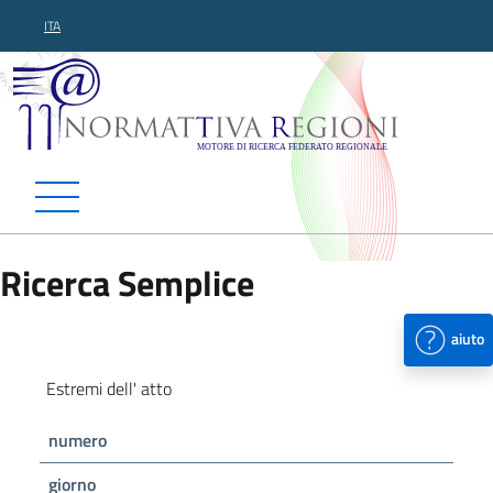
ITA
Normattiva Regioni - Motor
Ricerca Semplice
aiuto
Estremi dell' atto
numero
giorno