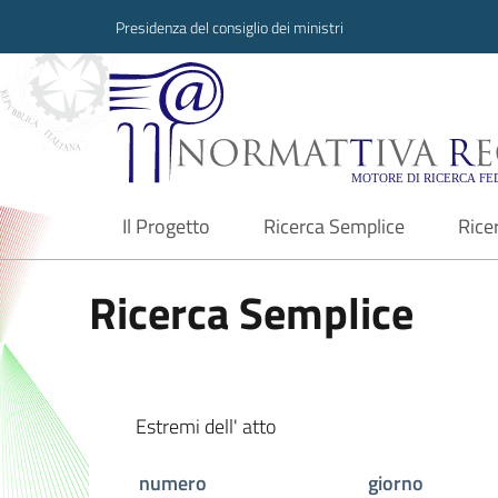
Presidenza del consiglio dei ministri
Normattiva Region
Il Progetto
Ricerca Semplice
Rice
current
Ricerca Semplice
Estremi dell' atto
numero
giorno