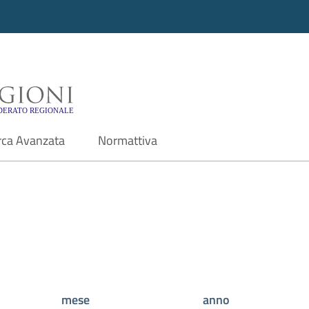
i - Motore di ricerca f
rca Avanzata
Normattiva
mese
anno