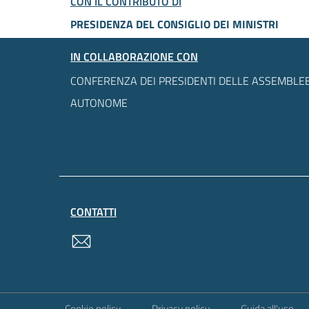
CON IL CONTRIBUTO DI
PRESIDENZA DEL CONSIGLIO DEI MINISTRI
IN COLLABORAZIONE CON
CONFERENZA DEI PRESIDENTI DELLE ASSEMBLEE
AUTONOME
CONTATTI
contatti
Sezione Link Utili
Cookie policy
Privacy policy
Guida all'uso