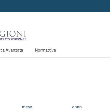
i - Motore di ricerca f
rca Avanzata
Normattiva
mese
anno