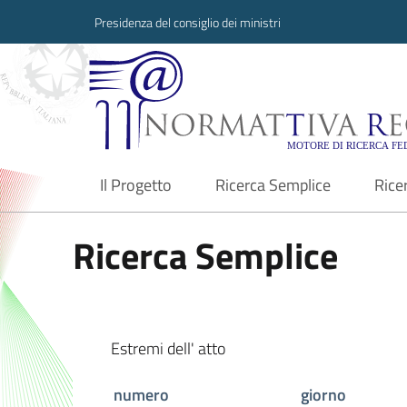
Presidenza del consiglio dei ministri
Normattiva Region
Il Progetto
Ricerca Semplice
Rice
current
Ricerca Semplice
Estremi dell' atto
numero
giorno