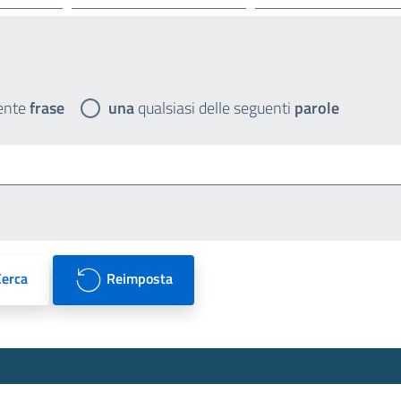
ente
frase
una
qualsiasi delle seguenti
parole
Cerca
Reimposta