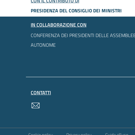
CON IL CONTRIBUTO DI
PRESIDENZA DEL CONSIGLIO DEI MINISTRI
IN COLLABORAZIONE CON
CONFERENZA DEI PRESIDENTI DELLE ASSEMBLEE
AUTONOME
CONTATTI
contatti
Sezione Link Utili
Cookie policy
Privacy policy
Guida all'uso