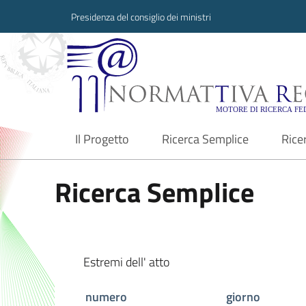
Presidenza del consiglio dei ministri
Normattiva Region
Il Progetto
Ricerca Semplice
Rice
current
Ricerca Semplice
Estremi dell' atto
numero
giorno