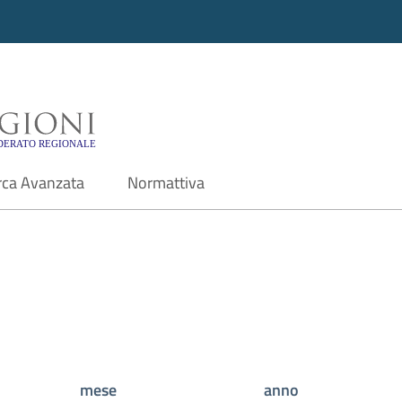
i - Motore di ricerca f
rca Avanzata
Normattiva
mese
anno