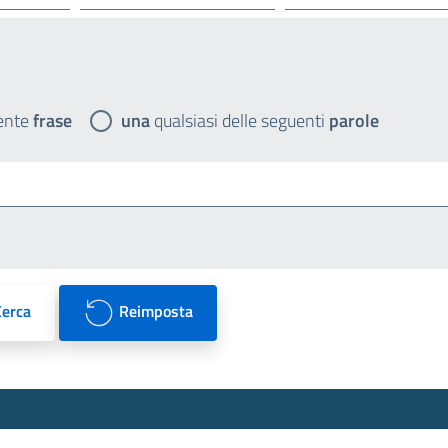
ente
frase
una
qualsiasi delle seguenti
parole
Cerca
Reimposta