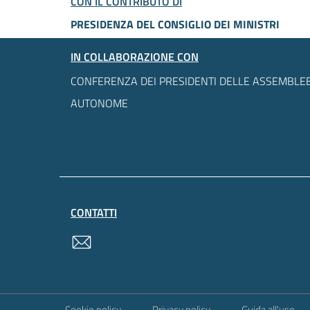
CON IL CONTRIBUTO DI
PRESIDENZA DEL CONSIGLIO DEI MINISTRI
IN COLLABORAZIONE CON
CONFERENZA DEI PRESIDENTI DELLE ASSEMBLEE
AUTONOME
CONTATTI
contatti
Sezione Link Utili
Cookie policy
Privacy policy
Guida all'uso