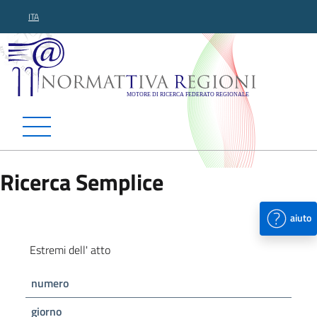
ITA
Normattiva Regioni - Motor
Ricerca Semplice
aiuto
Estremi dell' atto
numero
giorno