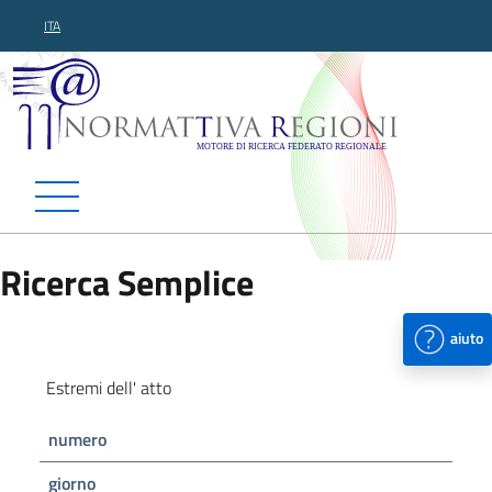
ITA
Normattiva Regioni - Motor
Ricerca Semplice
aiuto
Estremi dell' atto
numero
giorno