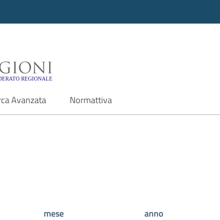
i - Motore di ricerca f
rca Avanzata
Normattiva
mese
anno