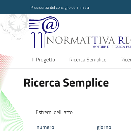
Presidenza del consiglio dei ministri
Normattiva Region
Il Progetto
Ricerca Semplice
Rice
current
Ricerca Semplice
Estremi dell' atto
numero
giorno