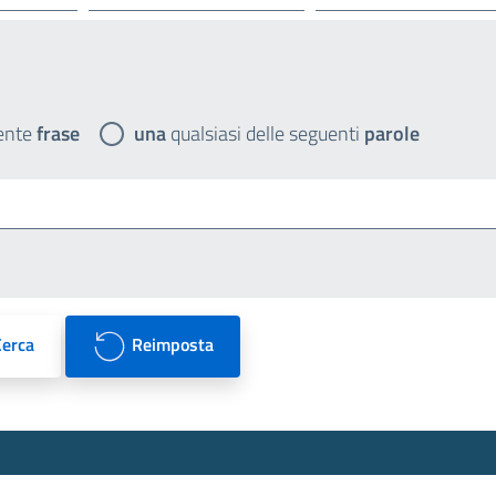
ente
frase
una
qualsiasi delle seguenti
parole
Cerca
Reimposta