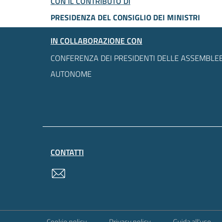
CON IL CONTRIBUTO DI
PRESIDENZA DEL CONSIGLIO DEI MINISTRI
IN COLLABORAZIONE CON
CONFERENZA DEI PRESIDENTI DELLE ASSEMBLEE
AUTONOME
CONTATTI
contatti
Sezione Link Utili
Cookie policy
Privacy policy
Guida all'uso