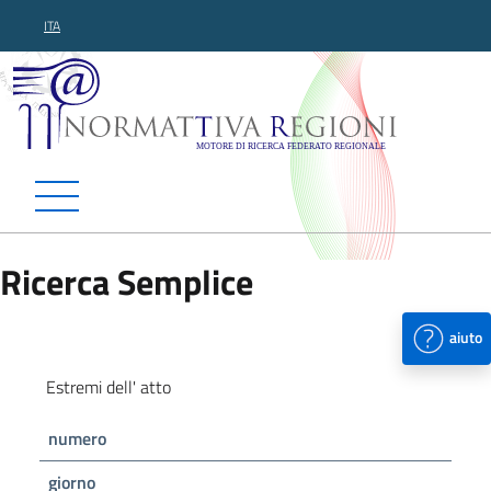
ITA
Normattiva Regioni - Motor
Ricerca Semplice
aiuto
Estremi dell' atto
numero
giorno