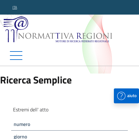
ITA
Normattiva Regioni - Motor
Ricerca Semplice
aiuto
Estremi dell' atto
numero
giorno