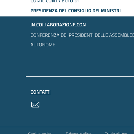
CON IL CONTRIBUTO DI
PRESIDENZA DEL CONSIGLIO DEI MINISTRI
IN COLLABORAZIONE CON
CONFERENZA DEI PRESIDENTI DELLE ASSEMBLEE
AUTONOME
CONTATTI
contatti
Sezione Link Utili
Cookie policy
Privacy policy
Guida all'uso