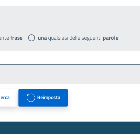
ente
frase
una
qualsiasi delle seguenti
parole
Cerca
Reimposta