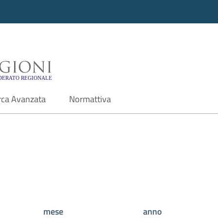
i - Motore di ricerca f
rca Avanzata
Normattiva
mese
anno