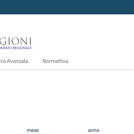
i - Motore di ricerca f
rca Avanzata
Normattiva
mese
anno