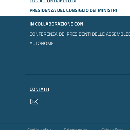
CON IL CONTRIBUTO DI
PRESIDENZA DEL CONSIGLIO DEI MINISTRI
IN COLLABORAZIONE CON
CONFERENZA DEI PRESIDENTI DELLE ASSEMBLEE
AUTONOME
CONTATTI
contatti
Sezione Link Utili
Cookie policy
Privacy policy
Guida all'uso