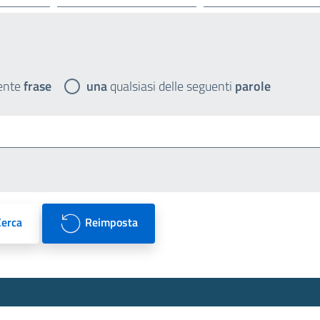
ente
frase
una
qualsiasi delle seguenti
parole
Cerca
Reimposta