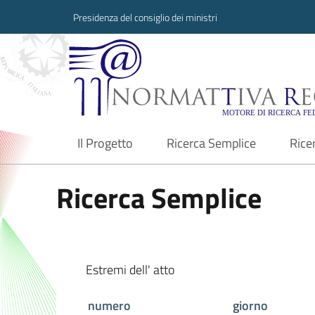
Presidenza del consiglio dei ministri
Normattiva Region
Il Progetto
Ricerca Semplice
Rice
current
Ricerca Semplice
Estremi dell' atto
numero
giorno