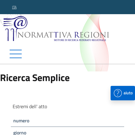
ITA
Normattiva Regioni - Motor
Ricerca Semplice
aiuto
Estremi dell' atto
numero
giorno