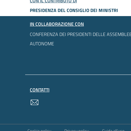
CON IL CONTRIBUTO DI
PRESIDENZA DEL CONSIGLIO DEI MINISTRI
IN COLLABORAZIONE CON
CONFERENZA DEI PRESIDENTI DELLE ASSEMBLEE
AUTONOME
CONTATTI
contatti
Sezione Link Utili
Cookie policy
Privacy policy
Guida all'uso