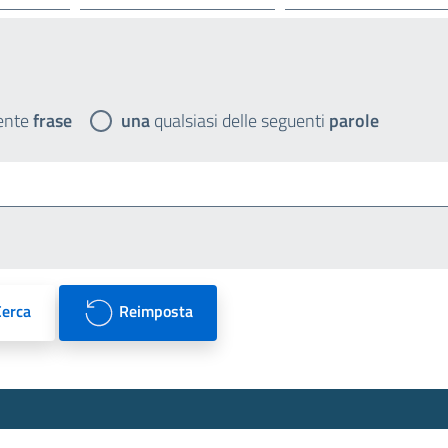
ente
frase
una
qualsiasi delle seguenti
parole
Cerca
Reimposta