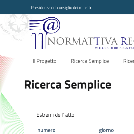
Presidenza del consiglio dei ministri
Normattiva Region
Il Progetto
Ricerca Semplice
Rice
current
Ricerca Semplice
Estremi dell' atto
numero
giorno