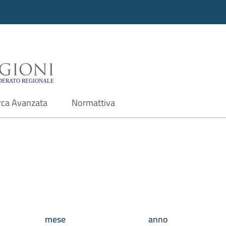
i - Motore di ricerca f
rca Avanzata
Normattiva
mese
anno