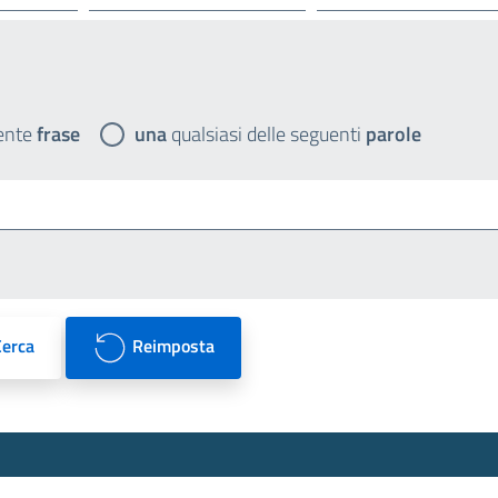
ente
frase
una
qualsiasi delle seguenti
parole
Cerca
Reimposta