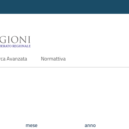
i - Motore di ricerca f
rca Avanzata
Normattiva
mese
anno