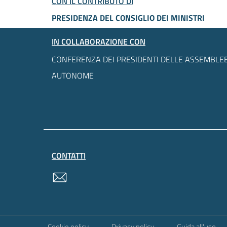
CON IL CONTRIBUTO DI
PRESIDENZA DEL CONSIGLIO DEI MINISTRI
IN COLLABORAZIONE CON
CONFERENZA DEI PRESIDENTI DELLE ASSEMBLEE
AUTONOME
CONTATTI
contatti
Sezione Link Utili
Cookie policy
Privacy policy
Guida all'uso