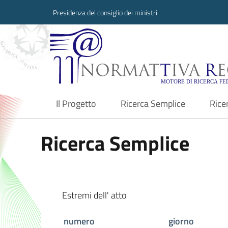
Presidenza del consiglio dei ministri
Normattiva Region
Il Progetto
Ricerca Semplice
Rice
current
Ricerca Semplice
Estremi dell' atto
numero
giorno