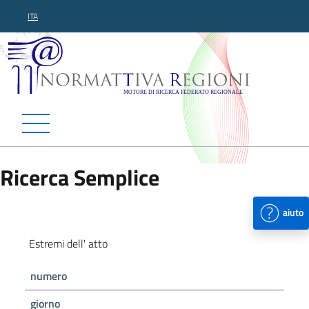
ITA
Normattiva Regioni - Motor
Ricerca Semplice
aiuto
Estremi dell' atto
numero
giorno