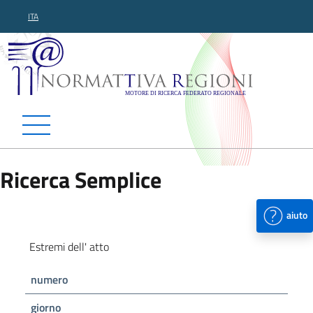
ITA
Normattiva Regioni - Motor
Ricerca Semplice
aiuto
Estremi dell' atto
numero
giorno