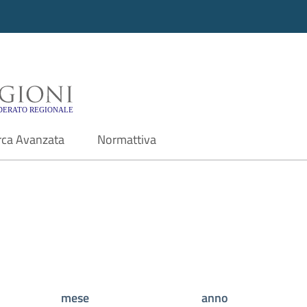
i - Motore di ricerca f
rca Avanzata
Normattiva
mese
anno