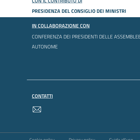
CON IL CONTRIBUTO DI
PRESIDENZA DEL CONSIGLIO DEI MINISTRI
IN COLLABORAZIONE CON
CONFERENZA DEI PRESIDENTI DELLE ASSEMBLEE
AUTONOME
CONTATTI
contatti
Sezione Link Utili
Cookie policy
Privacy policy
Guida all'uso