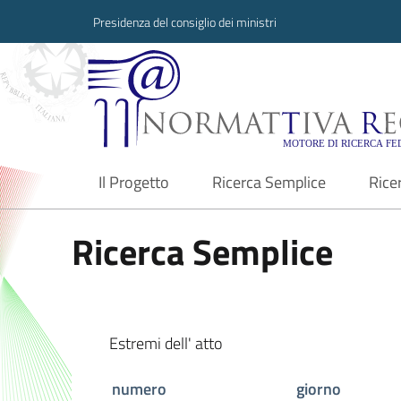
Presidenza del consiglio dei ministri
Normattiva Region
Il Progetto
Ricerca Semplice
Rice
current
Ricerca Semplice
Estremi dell' atto
numero
giorno