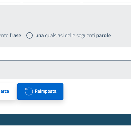
ente
frase
una
qualsiasi delle seguenti
parole
Cerca
Reimposta