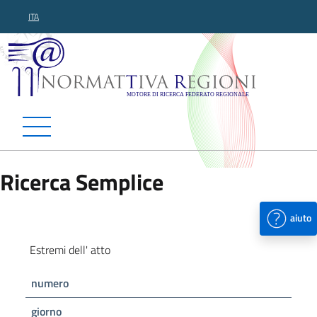
ITA
Normattiva Regioni - Motor
Ricerca Semplice
aiuto
Estremi dell' atto
numero
giorno