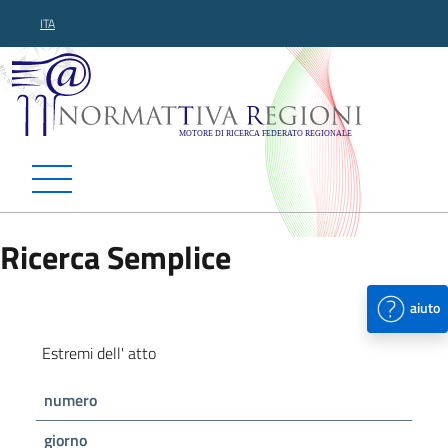
ITA
Normattiva Regioni - Motor
Ricerca Semplice
aiuto
Estremi dell' atto
numero
giorno