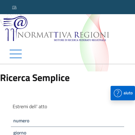
ITA
Normattiva Regioni - Motor
Ricerca Semplice
aiuto
Estremi dell' atto
numero
giorno