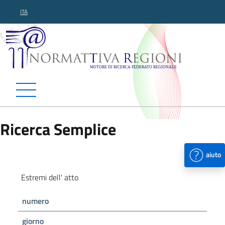
ITA
Normattiva Regioni - Motor
Ricerca Semplice
aiuto
Estremi dell' atto
numero
giorno