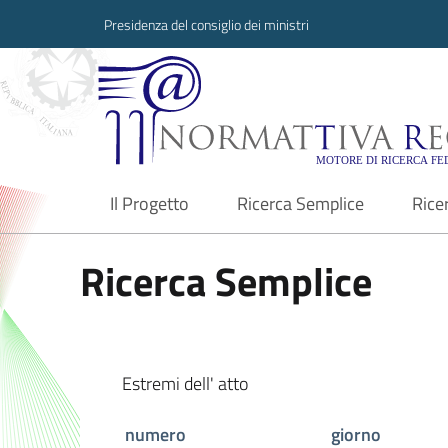
Presidenza del consiglio dei ministri
Normattiva Region
Il Progetto
Ricerca Semplice
Rice
current
Ricerca Semplice
Estremi dell' atto
numero
giorno