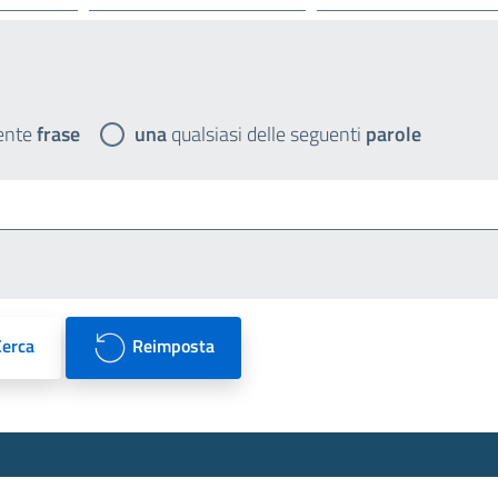
ente
frase
una
qualsiasi delle seguenti
parole
Cerca
Reimposta