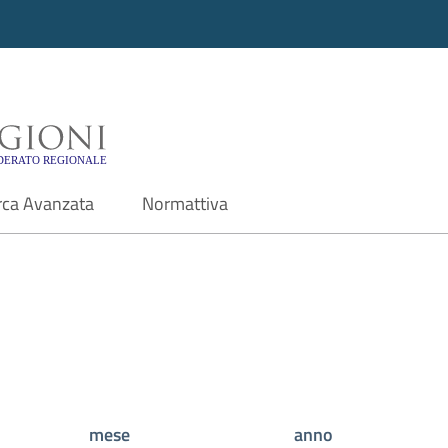
i - Motore di ricerca f
rca Avanzata
Normattiva
mese
anno