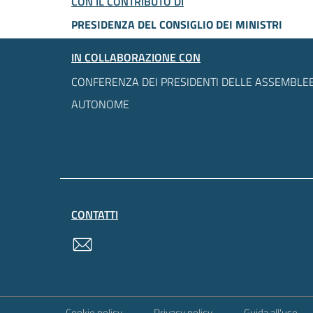
CON IL CONTRIBUTO DI
PRESIDENZA DEL CONSIGLIO DEI MINISTRI
IN COLLABORAZIONE CON
CONFERENZA DEI PRESIDENTI DELLE ASSEMBLEE
AUTONOME
CONTATTI
contatti
Sezione Link Utili
Cookie policy
Privacy policy
Guida all'uso